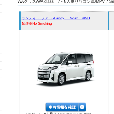
WAクラス/WA class 7～8人乗りワゴン車/MPV 7 Searts, 
ランディ ・ ノア ・/Landy ・ Noah 4WD
禁煙車No Smoking