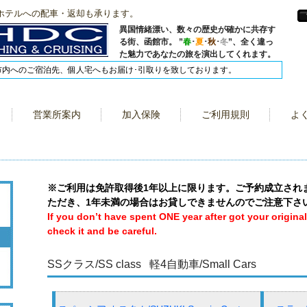
ホテルへの配車・返却も承ります。
異国情緒漂い、数々の歴史が確かに共存す
る街、函館市。 ”
春
･
夏
･
秋
･
冬
”、全く違っ
た魅力であなたの旅を演出してくれます。
市内へのご宿泊先、個人宅へもお届け･引取りを致しております。
営業所案内
加入保険
ご利用規則
よ
※ご利用は免許取得後1年以上に限ります。ご予約成立され
ただき、1年未満の場合はお貸しできませんのでご注意下さ
If you don’t have spent ONE year after got your original 
check it and be careful.
SSクラス/SS class 軽4自動車/Small Cars