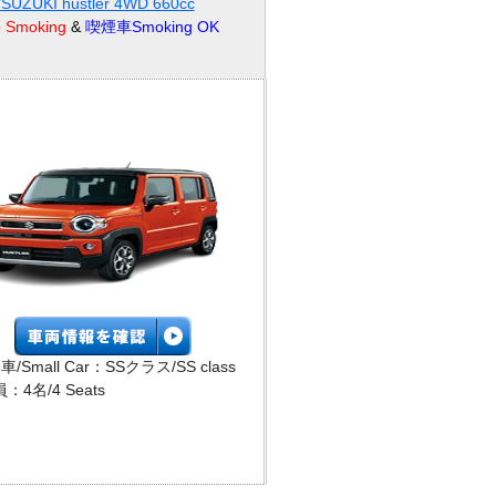
ZUKI hustler 4WD 660cc
Smoking
&
喫煙車Smoking OK
/Small Car：SSクラス/SS class
4名/4 Seats