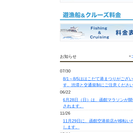
お知らせ
07/30
8/1～8/5ははこだて港まつりがござ
す。渋滞と交通規制にご注意くださ
06/22
6月28日（日）は、函館マラソンが開
されます。
11/26
11月29日に、函館空港前店が移転い
します。