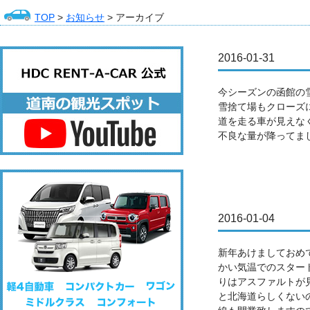
TOP
>
お知らせ
> アーカイブ
2016-01-31
今シーズンの函館の雪
雪捨て場もクローズ
道を走る車が見えな
不良な量が降ってまし
2016-01-04
新年あけましておめで
かい気温でのスター
りはアスファルトが
と北海道らしくない