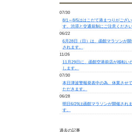
07/30
8/1～8/5ははこだて港まつりがござ
す。渋滞と交通規制にご注意くださ
06/22
6月28日（日）は、函館マラソンが開
されます。
11/26
11月29日に、函館空港前店が移転い
します。
07/30
本日津波警報発表中の為、休業させ
ただきます。
06/28
明日6/29は函館マラソンが開催され
す。
過去の記事