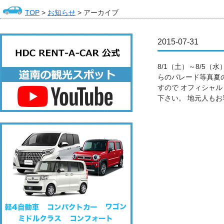
TOP
>
お知らせ
> アーカイブ
2015-07-31
8/1（土）～8/5
らのパレード等真夏
すので オフィシャルＨＰ⇒h
下さい。 地元人も