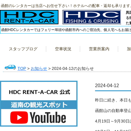
函館のレンタカーは当店へお任せ下さい！ホテルへの配車・返却も承ります
異
る
た
函館HDCレンタカーではフェリー埠頭や函館市内へのご宿泊先、個人宅へもお届
スタッフブログ
空車状況
営業所案内
加
TOP
>
お知らせ
> 2024-04-12のお知らせ
2024-04-12
昨日に続き、本日
函館山の自動車登山
4月19日～9月30日