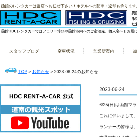
函館のレンタカーは当店へお任せ下さい！ホテルへの配車・返却も承ります
異
る
た
函館HDCレンタカーではフェリー埠頭や函館市内へのご宿泊先、個人宅へもお届
スタッフブログ
空車状況
営業所案内
加
TOP
>
お知らせ
> 2023-06-24のお知らせ
2023-06-24
6/25(日)は函館
これに伴いまして
ランナーの皆様は、