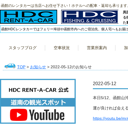
函館のレンタカーは当店へお任せ下さい！ホテルへの配車・返却も承ります
異
る
た
函館HDCレンタカーではフェリー埠頭や函館市内へのご宿泊先、個人宅へもお届
スタッフブログ
空車状況
営業所案内
加
TOP
>
お知らせ
> 2022-05-12のお知らせ
2022-05-12
本日5/12、函館山
運が良ければ会え
https://youtu.be/