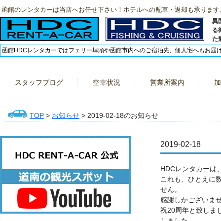
函館のレンタカーは当店へお任せ下さい！ホテルへの配車・返却も承ります
異
る
た
函館HDCレンタカーではフェリー埠頭や函館市内へのご宿泊先、個人宅へもお届
スタッフブログ
空車状況
営業所案内
加
TOP
>
お知らせ
> 2019-02-18のお知らせ
2019-02-18
HDCレンタカーは、
これも、ひとえに
せん。
感謝しかございま
祝20周年と致しま
しました。