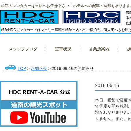
函館のレンタカーは当店へお任せ下さい！ホテルへの配車・返却も承ります
異
る
た
函館HDCレンタカーではフェリー埠頭や函館市内へのご宿泊先、個人宅へもお届
スタッフブログ
空車状況
営業所案内
加
TOP
>
お知らせ
> 2016-06-16のお知らせ
2016-06-16
本日、函館で震度
て震度６弱を観測
況がわかりません
りません。また、