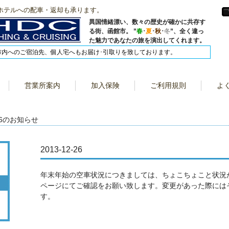
ホテルへの配車・返却も承ります。
異国情緒漂い、数々の歴史が確かに共存す
る街、函館市。 ”
春
･
夏
･
秋
･
冬
”、全く違っ
た魅力であなたの旅を演出してくれます。
市内へのご宿泊先、個人宅へもお届け･引取りを致しております。
営業所案内
加入保険
ご利用規則
よ
-26のお知らせ
2013-12-26
年末年始の空車状況につきましては、ちょこちょこと状況
ページにてご確認をお願い致します。変更があった際には
す。