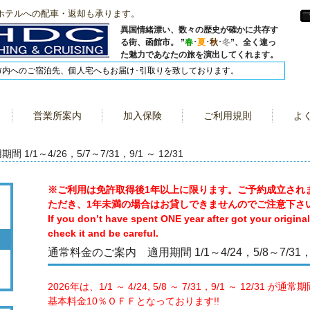
ホテルへの配車・返却も承ります。
異国情緒漂い、数々の歴史が確かに共存す
る街、函館市。 ”
春
･
夏
･
秋
･
冬
”、全く違っ
た魅力であなたの旅を演出してくれます。
市内へのご宿泊先、個人宅へもお届け･引取りを致しております。
営業所案内
加入保険
ご利用規則
よ
/1～4/26，5/7～7/31，9/1 ～ 12/31
※ご利用は免許取得後1年以上に限ります。ご予約成立され
ただき、1年未満の場合はお貸しできませんのでご注意下さ
If you don’t have spent ONE year after got your original 
check it and be careful.
通常料金のご案内 適用期間 1/1～4/24，5/8～7/31，9
2026年は、1/1 ～ 4/24, 5/8 ～ 7/31，9/1 ～ 12/31 
基本料金10％ＯＦＦとなっております!!