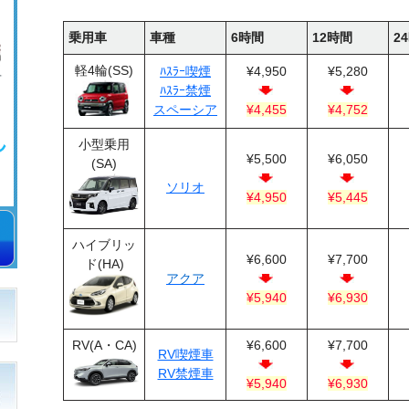
乗用車
車種
6時間
12時間
2
軽4輪(SS)
ﾊｽﾗｰ喫煙
¥4,950
¥5,280
ﾊｽﾗｰ禁煙
スペーシア
¥4,455
¥4,752
小型乗用
¥5,500
¥6,050
(SA)
ソリオ
¥4,950
¥5,445
ハイブリッ
¥6,600
¥7,700
ド(HA)
アクア
¥5,940
¥6,930
RV(A・CA)
¥6,600
¥7,700
RV喫煙車
RV禁煙車
¥5,940
¥6,930