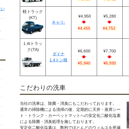
てい
軽トラック
¥4,950
¥5,280
(KT)
キャリ-
¥4,455
¥4,752
ま
1.4tトラッ
ク(TA)
¥6,600
¥7,700
ダイナ
1.4トン積
¥5,940
¥6,930
こだわりの洗車
当社の洗車は、除菌・消臭にもこだわっております。
通常の掃除機による清掃の後、定期的に天井・座席シー
ト・トランク・カーペットマットへの安定化二酸化塩素
による除菌・消臭処理を施しております。
安定化二酸化塩素は、数秒でほとんどのウィルスを死滅