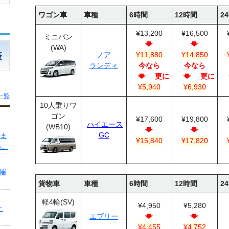
ワゴン車
車種
6時間
12時間
2
¥13,200
¥16,500
ミニバン
(WA)
ノア
¥11,880
¥14,850
ランディ
今なら
今なら
更に
更に
¥5,940
¥6,930
一覧
10人乗りワ
ゴン
¥17,600
¥19,800
ハイエース
(WB10)
GC
いま
¥15,840
¥17,820
い。
催
貨物車
車種
6時間
12時間
2
軽4輪(SV)
¥4,950
¥5,280
た
エブリー
¥4,455
¥4,752