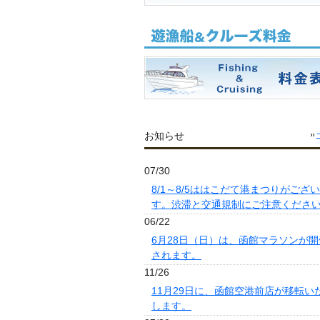
お知らせ
07/30
8/1～8/5ははこだて港まつりがござ
す。渋滞と交通規制にご注意くださ
06/22
6月28日（日）は、函館マラソンが開
されます。
11/26
11月29日に、函館空港前店が移転い
します。